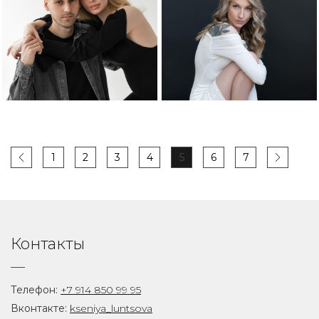
1
2
3
4
5
6
7
Контакты
Телефон:
+7 914 850 99 95
Вконтакте:
kseniya_luntsova