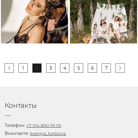
1
2
3
4
5
6
7
Контакты
Телефон:
+7 914 850 99 95
Вконтакте:
kseniya_luntsova